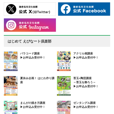
はじめて えびなート倶楽部
パラコード講座
アクリル画講座
▶お申込み受付中！
▶お申込み受付中！
夏休み企画！ はにわ作り講
苔玉+陶芸講座
座
～苔玉を飾ろう～
▶お申込み受付中！
まんがの描き方講座
ゼンタングル講座
▶お申込み受付中！
▶お申込み受付中！