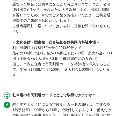
重なった場合には満車になることもございます。また、公演
後は出口が1か所しかないため大変混雑します。出庫に時間
を要しますため、車でのご来館をお控えいただき、公共交通
機関でのご来館をお願いいたします。
主催者専用駐車場については、会館に直接お問い合わせくだ
さい。
＜文化会館・図書館・総合福祉会館共同有料駐車場＞
利用可能時間は8時30分から22時30分まで
最初の1時間は無料、以降1時間ごとに200円 最大料金2,000
円（上限金額は入場日の利用可能時間内にのみ適用）
但し、市内在住者は市民割引カードを精算機へ挿入すること
で、半額（1時間ごとに100円、最大料金1,000円）になりま
す。
駐車場の市民割引カードはどこで取得できますか？
駐車場料金が半額になる市民割引カードの発行は、文化会館
1階事務室にて9時から21時まで受付しております。備え付け
の申請書に必要事項を記入し、運転免許証とともに窓口に提