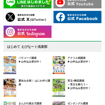
はじめて えびなート倶楽部
パラコード講座
アクリル画講座
▶お申込み受付中！
▶お申込み受付中！
夏休み企画！ はにわ作り講
苔玉+陶芸講座
座
～苔玉を飾ろう～
▶お申込み受付中！
まんがの描き方講座
ゼンタングル講座