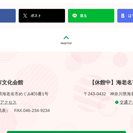
ポスト
送る
は
市文化会館
【休館中】海老名
県海老名市めぐみ町6番1号
〒243-0432
神奈川県海
アクセス
交通ア
1（代表）
FAX.046-234-9234