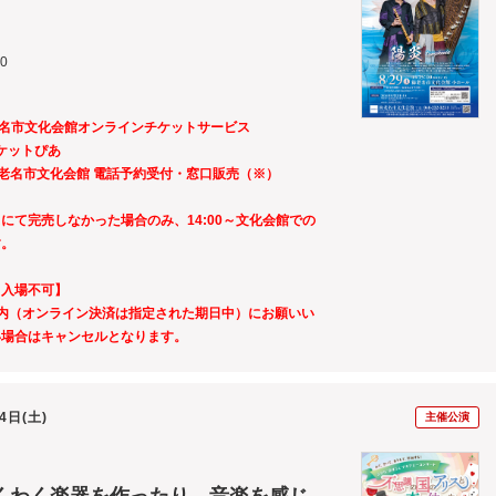
00
～海老名市文化会館オンラインチケットサービス
ぴあ
会館 電話予約受付・窓口販売（※）
にて完売しなかった場合のみ、14:00～文化会館での
す。
ト入場不可】
内（オンライン決済は指定された期日中）にお願いい
い場合はキャンセルとなります。
14日(土)
主催公演