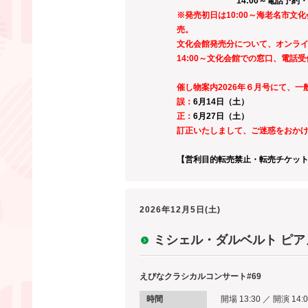
14:00～電話予約・
※発売初日は10:00～海老名市
売。
文化会館発売分について、オンラ
14:00～文化会館での窓口、電話
催し物案内2026年６月号にて、
誤：
6月14
日（土）
正：
6月27
日（土）
訂正いたしまして、ご迷惑をおか
【営利目的転売禁止・転売チケッ
2026年12月5日(土)
ミシェル・ダルベルト ピ
えびなクラシカルコンサート#69
時間
開場 13:30 ／ 開演 14: