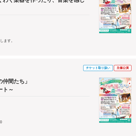
くわく楽器を作ったり、音楽を感じ
成します。
チケット取り扱い
主催公演
の仲間たち」
ート～
0