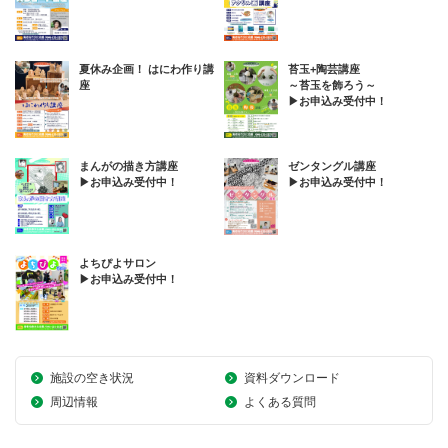
夏休み企画！ はにわ作り講
苔玉+陶芸講座
座
～苔玉を飾ろう～
▶お申込み受付中！
まんがの描き方講座
ゼンタングル講座
▶お申込み受付中！
▶お申込み受付中！
よちぴよサロン
▶お申込み受付中！
施設の空き状況
資料ダウンロード
周辺情報
よくある質問