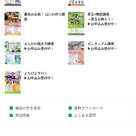
夏休み企画！ はにわ作り講
苔玉+陶芸講座
座
～苔玉を飾ろう～
▶お申込み受付中！
まんがの描き方講座
ゼンタングル講座
▶お申込み受付中！
▶お申込み受付中！
よちぴよサロン
▶お申込み受付中！
施設の空き状況
資料ダウンロード
周辺情報
よくある質問