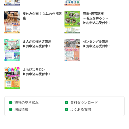
夏休み企画！ はにわ作り講
苔玉+陶芸講座
座
～苔玉を飾ろう～
▶お申込み受付中！
まんがの描き方講座
ゼンタングル講座
▶お申込み受付中！
▶お申込み受付中！
よちぴよサロン
▶お申込み受付中！
施設の空き状況
資料ダウンロード
周辺情報
よくある質問