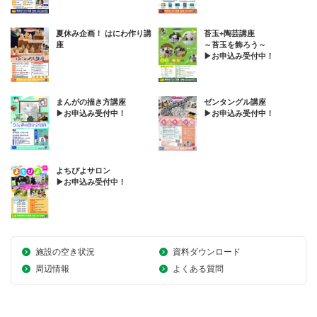
夏休み企画！ はにわ作り講
苔玉+陶芸講座
座
～苔玉を飾ろう～
▶お申込み受付中！
まんがの描き方講座
ゼンタングル講座
▶お申込み受付中！
▶お申込み受付中！
よちぴよサロン
▶お申込み受付中！
施設の空き状況
資料ダウンロード
周辺情報
よくある質問